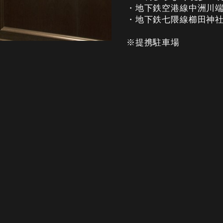
・地下鉄空港線中洲川端
・地下鉄七隈線櫛田神社
※提携駐車場
ご飲食（TAKEOUT
ィ直営の駐車場3時間無
キャナルシティ直営駐車
https://canalcity.co.jp/
営業時間
11:30～23:30 (22:30 L.O
定休日
無休