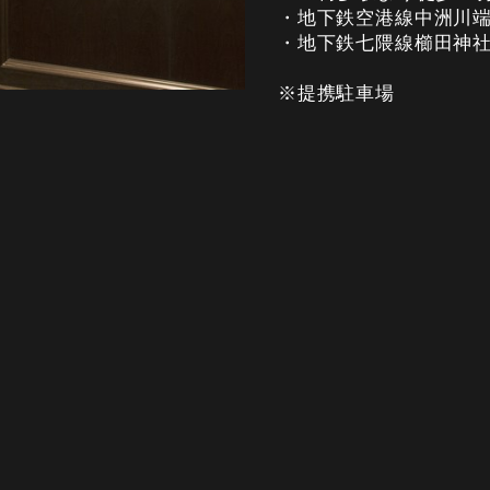
・地下鉄空港線中洲川端
・地下鉄七隈線櫛田神社
※提携駐車場
ご飲食（TAKEOUT
ィ直営の駐車場3時間無
キャナルシティ直営駐車
https://canalcity.co.jp/
営業時間
11:30～23:30 (22:30 L.O
定休日
無休