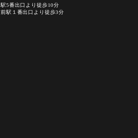
駅5番出口より徒歩10分
前駅１番出口より徒歩3分
含む）いただいた方を対象に、以下のキャナルシテ
料。
場（2か所）
parking/index
.)