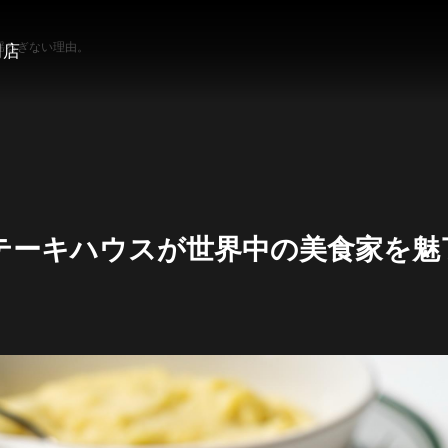
揺るぎない理由。
岡店
テーキハウスが世界中の美食家を魅