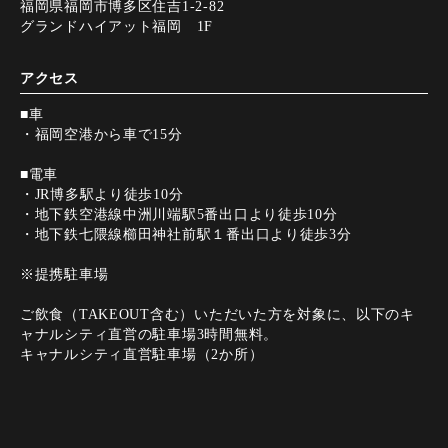
福岡県福岡市博多区住吉1-2-82
グランドハイアット福岡 1F
アクセス
■車
・福岡空港から車で15分
■電車
・JR博多駅より徒歩10分
・地下鉄空港線中洲川端駅5番出口より徒歩10分
・地下鉄七隈線櫛田神社前駅１番出口より徒歩3分
※提携駐車場
ご飲食（TAKEOUT含む）いただいた方を対象に、以下のキ
ャナルシティ直営の駐車場3時間無料。
キャナルシティ直営駐車場（2か所）
https://canalcity.co.jp/parking/index
営業時間