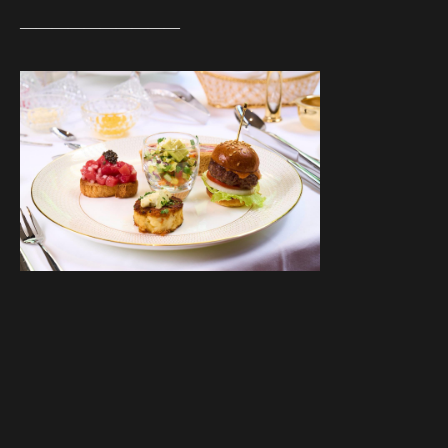
——————————